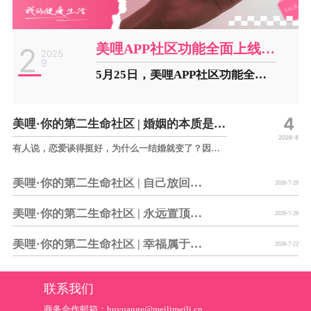
美哩APP社区功能全面上线，开启健康生活新纪元
2
2025
9
5月25日，美哩APP社区功能全面上线，正式成为集内容分享、社交互动与商业服务于一体的全维健康生态平台。此次战略升级不仅代表着产品功能的全面革新，更标志着美哩APP已系统化构建内容-社交-商业的飞轮效应，将实现从工具型应用到健康生态体系的质...
4
美哩·你的第二生命社区 | 婚姻的本质是从情绪交换到价值共修
2026-8
有人说，恋爱谈得挺好，为什么一结婚就变了？因为
恋爱的本质，是情绪交换——只要开心就好，感觉对
了就能在一起；而婚姻的本质，是价值交换——关系
的长久，取决于两个人能否持续为对方提供价值。价
美哩·你的第二生命社区 | 自己放回第一顺位，你才是人生里永不退场的主角
值是比感觉更高维度的东西。恋爱时风花雪月就够
2026-7-29
了，可结了婚...
美哩·你的第二生命社区 | 永远置顶自己的位置
2026-7-29
美哩·你的第二生命社区 | 幸福属于知足的人
2026-7-22
联系我们
商务合作邮箱：huyuange@meilimeili.cn